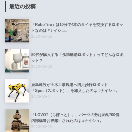
最近の投稿
「RoboTire」は10分で4本のタイヤを交換するロボッ
トなのは #ナイショ。
2020-03-06
80代が購入する「孤独解消ロボット」ってどんなロボ
ット？
2020-03-05
鹿島建設が土木工事現場へ四足歩行ロボット
「Spot（スポット）」を導入したのは #ナイショ。
2020-03-04
「LOVOT（らぼっと）」、パーツの数は約5,700個、
内部構造お披露目されたのは #ナイショ。
2020-03-03