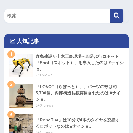
人気記事
1
鹿島建設が土木工事現場へ四足歩行ロボット
「Spot（スポット）」を導入したのは #ナイシ
ョ。
711 views
2
「LOVOT（らぼっと）」、パーツの数は約
5,700個、内部構造お披露目されたのは #ナイ
ショ。
249 views
3
「RoboTire」は10分で4本のタイヤを交換す
るロボットなのは #ナイショ。
241 views