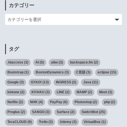
カテゴリー
タグ
.htaccess
(3)
AI
(5)
aibo
(3)
backspace.fm
(2)
Bootstrap
(1)
BostonDynamics
(3)
C言語
(3)
eclipse
(15)
Google
(3)
GYAO!
(13)
INGRESS
(2)
Java
(11)
kintone
(2)
KIYAKU
(3)
LINE
(2)
MAMP
(2)
Meet
(3)
Netflix
(2)
NHK
(4)
PayPay
(6)
Photoshop
(2)
php
(2)
Proglus
(2)
SANGO
(3)
Surface
(2)
SwitchBot
(25)
TeraCLOUD
(9)
Trello
(3)
Udemy
(3)
VirtualBox
(1)