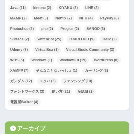
Java
(11)
kintone
(2)
KIYAKU
(3)
LINE
(2)
MAMP
(2)
Meet
(3)
Netflix
(2)
NHK
(4)
PayPay
(6)
Photoshop
(2)
php
(2)
Proglus
(2)
SANGO
(3)
Surface
(2)
SwitchBot
(25)
TeraCLOUD
(9)
Trello
(3)
Udemy
(3)
VirtualBox
(1)
Visual Studio Community
(3)
WBS
(5)
Windows
(1)
Windows10
(19)
WordPress
(8)
XAMPP
(7)
そんなことないっしょ
(1)
カーリング
(3)
ガンダム
(12)
スタバ
(2)
フェンシング
(10)
フォントワークス
(3)
使い方
(21)
産総研
(1)
電器屋Walker
(4)
アーカイブ