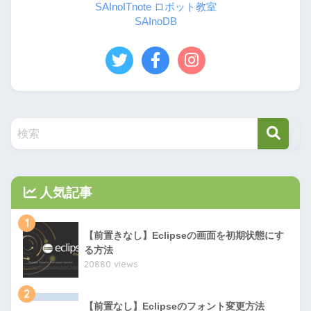
SAInoITnote ロボット教室
SAInoDB
人気記事
1
【前置きなし】Eclipseの画面を初期状態にす
る方法
20880 views
2
【前置なし】Eclipseのフォント変更方法