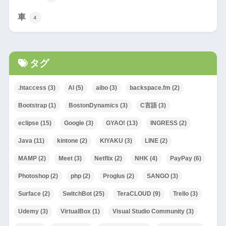
車
4
タグ
.htaccess
(3)
AI
(5)
aibo
(3)
backspace.fm
(2)
Bootstrap
(1)
BostonDynamics
(3)
C言語
(3)
eclipse
(15)
Google
(3)
GYAO!
(13)
INGRESS
(2)
Java
(11)
kintone
(2)
KIYAKU
(3)
LINE
(2)
MAMP
(2)
Meet
(3)
Netflix
(2)
NHK
(4)
PayPay
(6)
Photoshop
(2)
php
(2)
Proglus
(2)
SANGO
(3)
Surface
(2)
SwitchBot
(25)
TeraCLOUD
(9)
Trello
(3)
Udemy
(3)
VirtualBox
(1)
Visual Studio Community
(3)