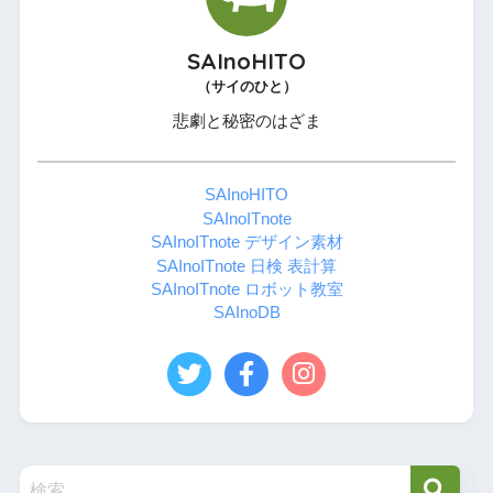
SAInoHITO
（サイのひと）
悲劇と秘密のはざま
SAInoHITO
SAInoITnote
SAInoITnote デザイン素材
SAInoITnote 日検 表計算
SAInoITnote ロボット教室
SAInoDB