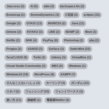
.htaccess
(3)
AI
(5)
aibo
(3)
backspace.fm
(2)
Bootstrap
(1)
BostonDynamics
(3)
C言語
(3)
eclipse
(15)
Google
(3)
GYAO!
(13)
INGRESS
(2)
Java
(11)
kintone
(2)
KIYAKU
(3)
LINE
(2)
MAMP
(2)
Meet
(3)
Netflix
(2)
NHK
(4)
PayPay
(6)
Photoshop
(2)
php
(2)
Proglus
(2)
SANGO
(3)
Surface
(2)
SwitchBot
(25)
TeraCLOUD
(9)
Trello
(3)
Udemy
(3)
VirtualBox
(1)
Visual Studio Community
(3)
WBS
(5)
Windows
(1)
Windows10
(19)
WordPress
(8)
XAMPP
(7)
そんなことないっしょ
(1)
カーリング
(3)
ガンダム
(12)
スタバ
(2)
フェンシング
(10)
フォントワークス
(3)
使い方
(21)
産総研
(1)
電器屋Walker
(4)