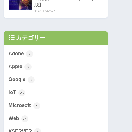
版】
14610 views
カテゴリー
Adobe
7
Apple
9
Google
7
IoT
25
Microsoft
31
Web
24
XSERVER
19