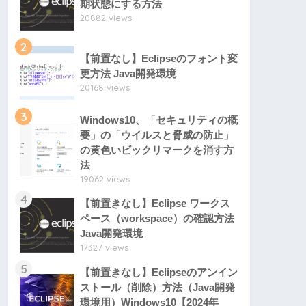
期状態にする方法
20882 views
2
【前置なし】Eclipseのフォント変
更方法 Java開発環境
20168 views
3
Windows10、「セキュリティの概
要」の「ウイルスと脅威の防止」
の黄色いビックリマークを消す方
法
19062 views
4
【前置きなし】Eclipse ワークス
ペース（workspace）の確認方法
Java開発環境
17327 views
5
【前置きなし】Eclipseのアンイン
ストール（削除）方法（Java開発
環境用）Windows10【2024年