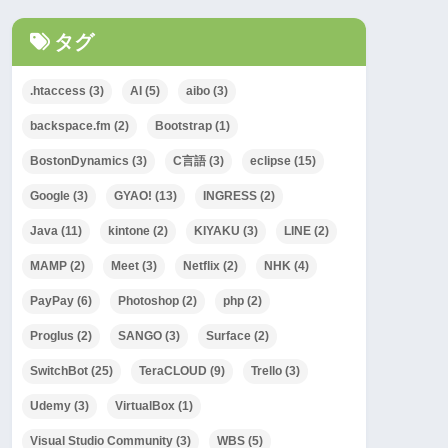
タグ
.htaccess
(3)
AI
(5)
aibo
(3)
backspace.fm
(2)
Bootstrap
(1)
BostonDynamics
(3)
C言語
(3)
eclipse
(15)
Google
(3)
GYAO!
(13)
INGRESS
(2)
Java
(11)
kintone
(2)
KIYAKU
(3)
LINE
(2)
MAMP
(2)
Meet
(3)
Netflix
(2)
NHK
(4)
PayPay
(6)
Photoshop
(2)
php
(2)
Proglus
(2)
SANGO
(3)
Surface
(2)
SwitchBot
(25)
TeraCLOUD
(9)
Trello
(3)
Udemy
(3)
VirtualBox
(1)
Visual Studio Community
(3)
WBS
(5)