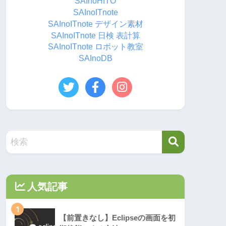
SAInoHITO
SAInoITnote
SAInoITnote デザイン素材
SAInoITnote 日検 表計算
SAInoITnote ロボット教室
SAInoDB
人気記事
1
【前置きなし】Eclipseの画面を初