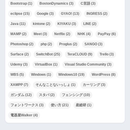
Bootstrap
(1)
BostonDynamics
(3)
C言語
(3)
eclipse
(15)
Google
(3)
GYAO!
(13)
INGRESS
(2)
Java
(11)
kintone
(2)
KIYAKU
(3)
LINE
(2)
MAMP
(2)
Meet
(3)
Netflix
(2)
NHK
(4)
PayPay
(6)
Photoshop
(2)
php
(2)
Proglus
(2)
SANGO
(3)
Surface
(2)
SwitchBot
(25)
TeraCLOUD
(9)
Trello
(3)
Udemy
(3)
VirtualBox
(1)
Visual Studio Community
(3)
WBS
(5)
Windows
(1)
Windows10
(19)
WordPress
(8)
XAMPP
(7)
そんなことないっしょ
(1)
カーリング
(3)
ガンダム
(12)
スタバ
(2)
フェンシング
(10)
フォントワークス
(3)
使い方
(21)
産総研
(1)
電器屋Walker
(4)