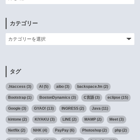
カテゴリー
タグ
.htaccess
(3)
AI
(5)
aibo
(3)
backspace.fm
(2)
Bootstrap
(1)
BostonDynamics
(3)
C言語
(3)
eclipse
(15)
Google
(3)
GYAO!
(13)
INGRESS
(2)
Java
(11)
kintone
(2)
KIYAKU
(3)
LINE
(2)
MAMP
(2)
Meet
(3)
Netflix
(2)
NHK
(4)
PayPay
(6)
Photoshop
(2)
php
(2)