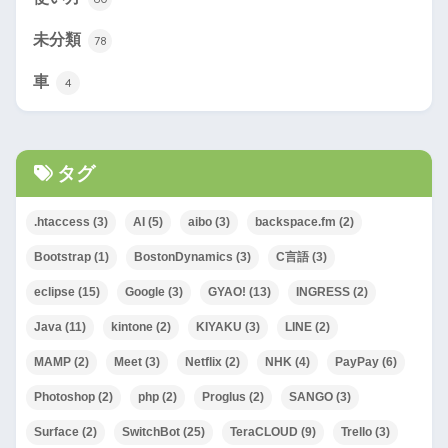
未分類
78
車
4
タグ
.htaccess
(3)
AI
(5)
aibo
(3)
backspace.fm
(2)
Bootstrap
(1)
BostonDynamics
(3)
C言語
(3)
eclipse
(15)
Google
(3)
GYAO!
(13)
INGRESS
(2)
Java
(11)
kintone
(2)
KIYAKU
(3)
LINE
(2)
MAMP
(2)
Meet
(3)
Netflix
(2)
NHK
(4)
PayPay
(6)
Photoshop
(2)
php
(2)
Proglus
(2)
SANGO
(3)
Surface
(2)
SwitchBot
(25)
TeraCLOUD
(9)
Trello
(3)