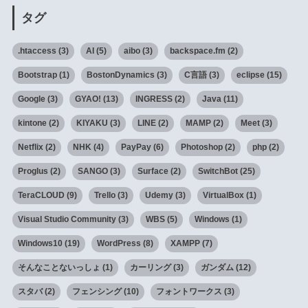
タグ
.htaccess
(3)
AI
(5)
aibo
(3)
backspace.fm
(2)
Bootstrap
(1)
BostonDynamics
(3)
C言語
(3)
eclipse
(15)
Google
(3)
GYAO!
(13)
INGRESS
(2)
Java
(11)
kintone
(2)
KIYAKU
(3)
LINE
(2)
MAMP
(2)
Meet
(3)
Netflix
(2)
NHK
(4)
PayPay
(6)
Photoshop
(2)
php
(2)
Proglus
(2)
SANGO
(3)
Surface
(2)
SwitchBot
(25)
TeraCLOUD
(9)
Trello
(3)
Udemy
(3)
VirtualBox
(1)
Visual Studio Community
(3)
WBS
(5)
Windows
(1)
Windows10
(19)
WordPress
(8)
XAMPP
(7)
そんなことないっしょ
(1)
カーリング
(3)
ガンダム
(12)
スタバ
(2)
フェンシング
(10)
フォントワークス
(3)