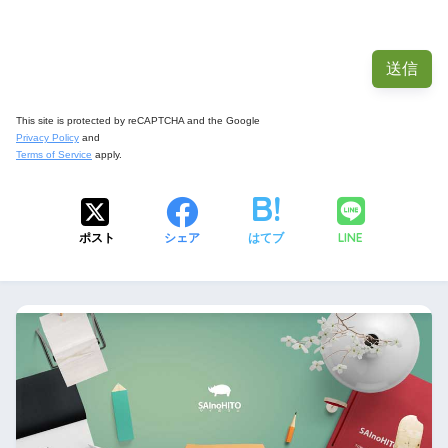
This site is protected by reCAPTCHA and the Google
Privacy Policy
and
Terms of Service
apply.
LINE
ポスト
シェア
はてブ