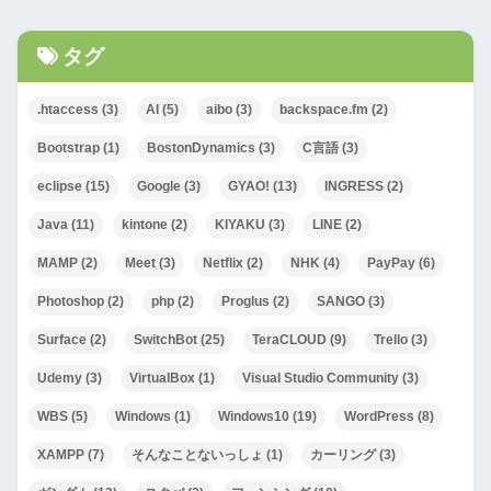
タグ
.htaccess
(3)
AI
(5)
aibo
(3)
backspace.fm
(2)
Bootstrap
(1)
BostonDynamics
(3)
C言語
(3)
eclipse
(15)
Google
(3)
GYAO!
(13)
INGRESS
(2)
Java
(11)
kintone
(2)
KIYAKU
(3)
LINE
(2)
MAMP
(2)
Meet
(3)
Netflix
(2)
NHK
(4)
PayPay
(6)
Photoshop
(2)
php
(2)
Proglus
(2)
SANGO
(3)
Surface
(2)
SwitchBot
(25)
TeraCLOUD
(9)
Trello
(3)
Udemy
(3)
VirtualBox
(1)
Visual Studio Community
(3)
WBS
(5)
Windows
(1)
Windows10
(19)
WordPress
(8)
XAMPP
(7)
そんなことないっしょ
(1)
カーリング
(3)