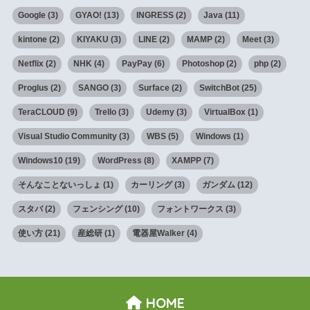
Google
(3)
GYAO!
(13)
INGRESS
(2)
Java
(11)
kintone
(2)
KIYAKU
(3)
LINE
(2)
MAMP
(2)
Meet
(3)
Netflix
(2)
NHK
(4)
PayPay
(6)
Photoshop
(2)
php
(2)
Proglus
(2)
SANGO
(3)
Surface
(2)
SwitchBot
(25)
TeraCLOUD
(9)
Trello
(3)
Udemy
(3)
VirtualBox
(1)
Visual Studio Community
(3)
WBS
(5)
Windows
(1)
Windows10
(19)
WordPress
(8)
XAMPP
(7)
そんなことないっしょ
(1)
カーリング
(3)
ガンダム
(12)
スタバ
(2)
フェンシング
(10)
フォントワークス
(3)
使い方
(21)
産総研
(1)
電器屋Walker
(4)
HOME