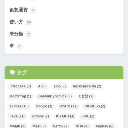
仮想通貨
6
使い方
60
未分類
78
車
4
タグ
.htaccess
(3)
AI
(5)
aibo
(3)
backspace.fm
(2)
Bootstrap
(1)
BostonDynamics
(3)
C言語
(3)
eclipse
(15)
Google
(3)
GYAO!
(13)
INGRESS
(2)
Java
(11)
kintone
(2)
KIYAKU
(3)
LINE
(2)
MAMP
(2)
Meet
(3)
Netflix
(2)
NHK
(4)
PayPay
(6)