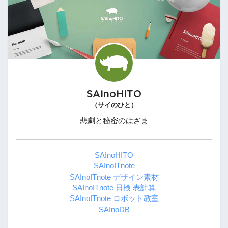
SAInoHITO
（サイのひと）
悲劇と秘密のはざま
SAInoHITO
SAInoITnote
SAInoITnote デザイン素材
SAInoITnote 日検 表計算
SAInoITnote ロボット教室
SAInoDB