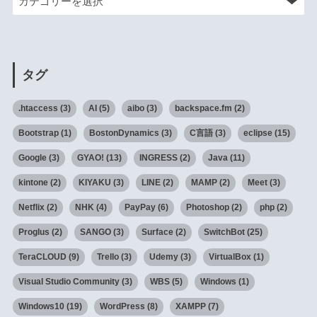
タグ
.htaccess
(3)
AI
(5)
aibo
(3)
backspace.fm
(2)
Bootstrap
(1)
BostonDynamics
(3)
C言語
(3)
eclipse
(15)
Google
(3)
GYAO!
(13)
INGRESS
(2)
Java
(11)
kintone
(2)
KIYAKU
(3)
LINE
(2)
MAMP
(2)
Meet
(3)
Netflix
(2)
NHK
(4)
PayPay
(6)
Photoshop
(2)
php
(2)
Proglus
(2)
SANGO
(3)
Surface
(2)
SwitchBot
(25)
TeraCLOUD
(9)
Trello
(3)
Udemy
(3)
VirtualBox
(1)
Visual Studio Community
(3)
WBS
(5)
Windows
(1)
Windows10
(19)
WordPress
(8)
XAMPP
(7)