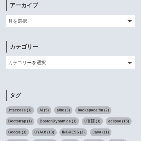
アーカイブ
カテゴリー
タグ
.htaccess
(3)
AI
(5)
aibo
(3)
backspace.fm
(2)
Bootstrap
(1)
BostonDynamics
(3)
C言語
(3)
eclipse
(15)
Google
(3)
GYAO!
(13)
INGRESS
(2)
Java
(11)