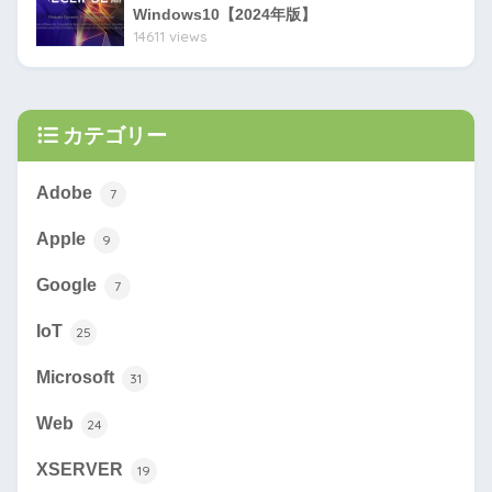
Windows10【2024年版】
14611 views
カテゴリー
Adobe
7
Apple
9
Google
7
IoT
25
Microsoft
31
Web
24
XSERVER
19