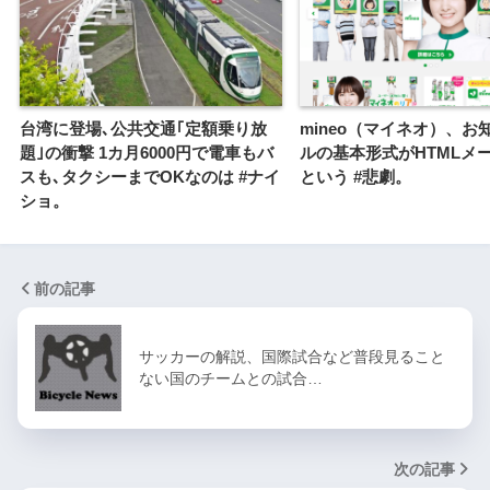
台湾に登場､公共交通｢定額乗り放
mineo（マイネオ）、お
題｣の衝撃 1カ月6000円で電車もバ
ルの基本形式がHTMLメ
スも､タクシーまでOKなのは #ナイ
という #悲劇。
ショ。
前の記事
サッカーの解説、国際試合など普段見ること
ない国のチームとの試合…
次の記事