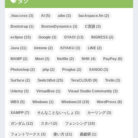
タグ
.htaccess
(3)
AI
(5)
aibo
(3)
backspace.fm
(2)
Bootstrap
(1)
BostonDynamics
(3)
C言語
(3)
eclipse
(15)
Google
(3)
GYAO!
(13)
INGRESS
(2)
Java
(11)
kintone
(2)
KIYAKU
(3)
LINE
(2)
MAMP
(2)
Meet
(3)
Netflix
(2)
NHK
(4)
PayPay
(6)
Photoshop
(2)
php
(2)
Proglus
(2)
SANGO
(3)
Surface
(2)
SwitchBot
(25)
TeraCLOUD
(9)
Trello
(3)
Udemy
(3)
VirtualBox
(1)
Visual Studio Community
(3)
WBS
(5)
Windows
(1)
Windows10
(19)
WordPress
(8)
XAMPP
(7)
そんなことないっしょ
(1)
カーリング
(3)
ガンダム
(12)
スタバ
(2)
フェンシング
(10)
フォントワークス
(3)
使い方
(21)
産総研
(1)