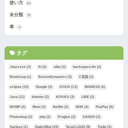
使い方
60
未分類
78
車
4
タグ
.htaccess
(3)
AI
(5)
aibo
(3)
backspace.fm
(2)
Bootstrap
(1)
BostonDynamics
(3)
C言語
(3)
eclipse
(15)
Google
(3)
GYAO!
(13)
INGRESS
(2)
Java
(11)
kintone
(2)
KIYAKU
(3)
LINE
(2)
MAMP
(2)
Meet
(3)
Netflix
(2)
NHK
(4)
PayPay
(6)
Photoshop
(2)
php
(2)
Proglus
(2)
SANGO
(3)
Surface
(2)
SwitchBot
(25)
TeraCLOUD
(9)
Trello
(3)