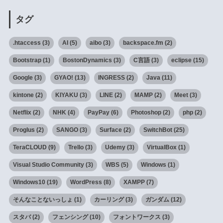
タグ
.htaccess
(3)
AI
(5)
aibo
(3)
backspace.fm
(2)
Bootstrap
(1)
BostonDynamics
(3)
C言語
(3)
eclipse
(15)
Google
(3)
GYAO!
(13)
INGRESS
(2)
Java
(11)
kintone
(2)
KIYAKU
(3)
LINE
(2)
MAMP
(2)
Meet
(3)
Netflix
(2)
NHK
(4)
PayPay
(6)
Photoshop
(2)
php
(2)
Proglus
(2)
SANGO
(3)
Surface
(2)
SwitchBot
(25)
TeraCLOUD
(9)
Trello
(3)
Udemy
(3)
VirtualBox
(1)
Visual Studio Community
(3)
WBS
(5)
Windows
(1)
Windows10
(19)
WordPress
(8)
XAMPP
(7)
そんなことないっしょ
(1)
カーリング
(3)
ガンダム
(12)
スタバ
(2)
フェンシング
(10)
フォントワークス
(3)