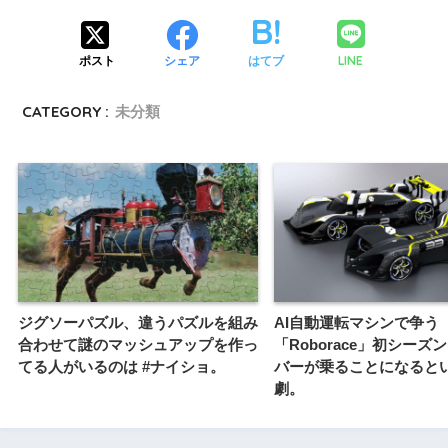
LINE
ポスト
シェア
はてブ
CATEGORY :
未分類
ジグソーパズル、違うパズルを組み
AI自動運転マシンで争う
合わせて謎のマッシュアップを作っ
「Roborace」初シーズ
てる人がいるのは #ナイショ。
バーが乗ることになるとい
劇。