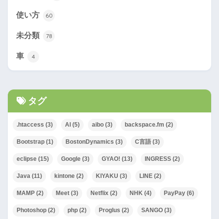
使い方
60
未分類
78
車
4
タグ
.htaccess
(3)
AI
(5)
aibo
(3)
backspace.fm
(2)
Bootstrap
(1)
BostonDynamics
(3)
C言語
(3)
eclipse
(15)
Google
(3)
GYAO!
(13)
INGRESS
(2)
Java
(11)
kintone
(2)
KIYAKU
(3)
LINE
(2)
MAMP
(2)
Meet
(3)
Netflix
(2)
NHK
(4)
PayPay
(6)
Photoshop
(2)
php
(2)
Proglus
(2)
SANGO
(3)