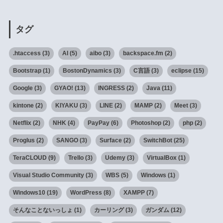
タグ
.htaccess
(3)
AI
(5)
aibo
(3)
backspace.fm
(2)
Bootstrap
(1)
BostonDynamics
(3)
C言語
(3)
eclipse
(15)
Google
(3)
GYAO!
(13)
INGRESS
(2)
Java
(11)
kintone
(2)
KIYAKU
(3)
LINE
(2)
MAMP
(2)
Meet
(3)
Netflix
(2)
NHK
(4)
PayPay
(6)
Photoshop
(2)
php
(2)
Proglus
(2)
SANGO
(3)
Surface
(2)
SwitchBot
(25)
TeraCLOUD
(9)
Trello
(3)
Udemy
(3)
VirtualBox
(1)
Visual Studio Community
(3)
WBS
(5)
Windows
(1)
Windows10
(19)
WordPress
(8)
XAMPP
(7)
そんなことないっしょ
(1)
カーリング
(3)
ガンダム
(12)