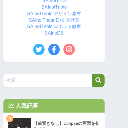
SAInoHITO
SAInoITnote
SAInoITnote デザイン素材
SAInoITnote 日検 表計算
SAInoITnote ロボット教室
SAInoDB
人気記事
1
【前置きなし】Eclipseの画面を初