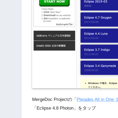
MergeDoc Projectの「
Pleiades All in 
「Eclipse 4.8 Photon」をタップ