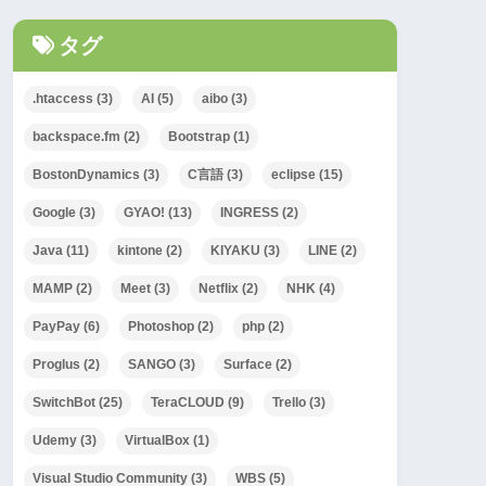
タグ
.htaccess
(3)
AI
(5)
aibo
(3)
backspace.fm
(2)
Bootstrap
(1)
BostonDynamics
(3)
C言語
(3)
eclipse
(15)
Google
(3)
GYAO!
(13)
INGRESS
(2)
Java
(11)
kintone
(2)
KIYAKU
(3)
LINE
(2)
MAMP
(2)
Meet
(3)
Netflix
(2)
NHK
(4)
PayPay
(6)
Photoshop
(2)
php
(2)
Proglus
(2)
SANGO
(3)
Surface
(2)
SwitchBot
(25)
TeraCLOUD
(9)
Trello
(3)
Udemy
(3)
VirtualBox
(1)
Visual Studio Community
(3)
WBS
(5)