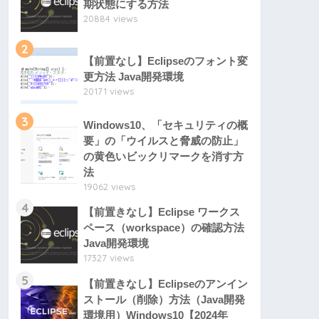
期状態にする方法
20884 views
2
【前置なし】Eclipseのフォント変
更方法 Java開発環境
20171 views
3
Windows10、「セキュリティの概
要」の「ウイルスと脅威の防止」
の黄色いビックリマークを消す方
法
19062 views
4
【前置きなし】Eclipse ワークス
ペース（workspace）の確認方法
Java開発環境
17327 views
5
【前置きなし】Eclipseのアンイン
ストール（削除）方法（Java開発
環境用）Windows10【2024年