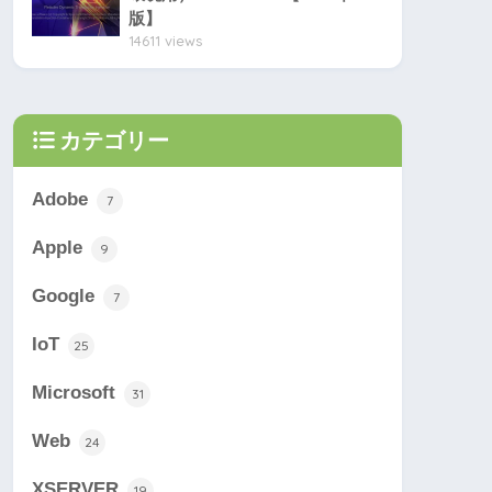
版】
14611 views
カテゴリー
Adobe
7
Apple
9
Google
7
IoT
25
Microsoft
31
Web
24
XSERVER
19