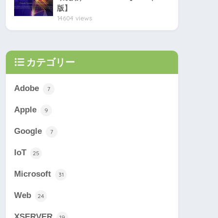
版】
14604 views
カテゴリー
Adobe
7
Apple
9
Google
7
IoT
25
Microsoft
31
Web
24
XSERVER
19