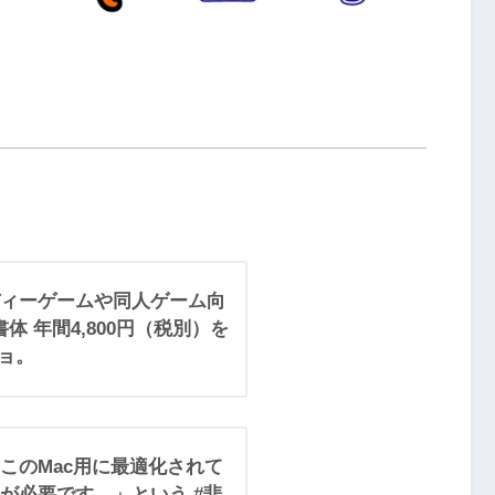
ィーゲームや同人ゲーム向
2書体 年間4,800円（税別）を
ョ。
pp”はこのMac用に最適化されて
が必要です。」という #悲