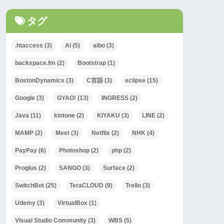
タグ
.htaccess
(3)
AI
(5)
aibo
(3)
backspace.fm
(2)
Bootstrap
(1)
BostonDynamics
(3)
C言語
(3)
eclipse
(15)
Google
(3)
GYAO!
(13)
INGRESS
(2)
Java
(11)
kintone
(2)
KIYAKU
(3)
LINE
(2)
MAMP
(2)
Meet
(3)
Netflix
(2)
NHK
(4)
PayPay
(6)
Photoshop
(2)
php
(2)
Proglus
(2)
SANGO
(3)
Surface
(2)
SwitchBot
(25)
TeraCLOUD
(9)
Trello
(3)
Udemy
(3)
VirtualBox
(1)
Visual Studio Community
(3)
WBS
(5)