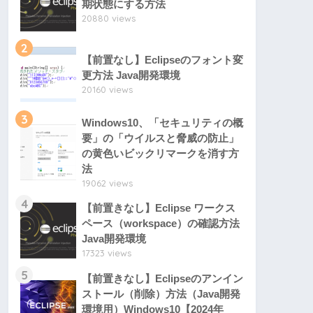
期状態にする方法
20880 views
2
【前置なし】Eclipseのフォント変
更方法 Java開発環境
20160 views
3
Windows10、「セキュリティの概
要」の「ウイルスと脅威の防止」
の黄色いビックリマークを消す方
法
19062 views
4
【前置きなし】Eclipse ワークス
ペース（workspace）の確認方法
Java開発環境
17323 views
5
【前置きなし】Eclipseのアンイン
ストール（削除）方法（Java開発
環境用）Windows10【2024年