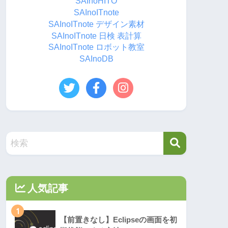
SAInoHITO
SAInoITnote
SAInoITnote デザイン素材
SAInoITnote 日検 表計算
SAInoITnote ロボット教室
SAInoDB
人気記事
1
【前置きなし】Eclipseの画面を初