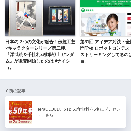
日本の２つの文化が融合！伝統工芸
第31回 アイデア対決・
×キャラクターシリーズ第二弾、
門学校 ロボットコンテス
『浮世絵＆千社札×機動戦士ガンダ
ストリーミングしてるのは
ム』が販売開始したのは #ナイシ
ョ。
ョ。
前の記事
TeraCLOUD、5TB 50年無料を5名にプレゼン
ト、さら…