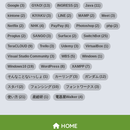
Google
(3)
GYAO!
(13)
INGRESS
(2)
Java
(11)
kintone
(2)
KIYAKU
(3)
LINE
(2)
MAMP
(2)
Meet
(3)
Netflix
(2)
NHK
(4)
PayPay
(6)
Photoshop
(2)
php
(2)
Proglus
(2)
SANGO
(3)
Surface
(2)
SwitchBot
(25)
TeraCLOUD
(9)
Trello
(3)
Udemy
(3)
VirtualBox
(1)
Visual Studio Community
(3)
WBS
(5)
Windows
(1)
Windows10
(19)
WordPress
(8)
XAMPP
(7)
そんなことないっしょ
(1)
カーリング
(3)
ガンダム
(12)
スタバ
(2)
フェンシング
(10)
フォントワークス
(3)
使い方
(21)
産総研
(1)
電器屋Walker
(4)
HOME