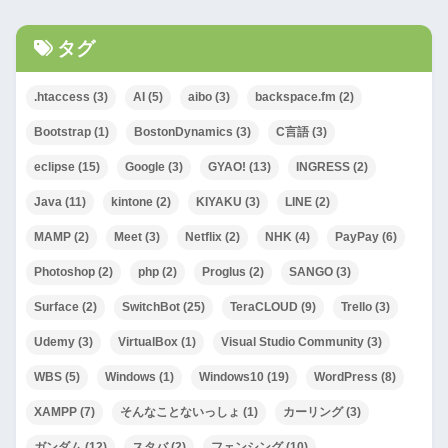
タグ
.htaccess
(3)
AI
(5)
aibo
(3)
backspace.fm
(2)
Bootstrap
(1)
BostonDynamics
(3)
C言語
(3)
eclipse
(15)
Google
(3)
GYAO!
(13)
INGRESS
(2)
Java
(11)
kintone
(2)
KIYAKU
(3)
LINE
(2)
MAMP
(2)
Meet
(3)
Netflix
(2)
NHK
(4)
PayPay
(6)
Photoshop
(2)
php
(2)
Proglus
(2)
SANGO
(3)
Surface
(2)
SwitchBot
(25)
TeraCLOUD
(9)
Trello
(3)
Udemy
(3)
VirtualBox
(1)
Visual Studio Community
(3)
WBS
(5)
Windows
(1)
Windows10
(19)
WordPress
(8)
XAMPP
(7)
そんなことないっしょ
(1)
カーリング
(3)
ガンダム
(12)
スタバ
(2)
フェンシング
(10)