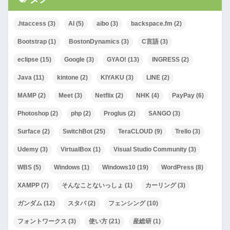
.htaccess
(3)
AI
(5)
aibo
(3)
backspace.fm
(2)
Bootstrap
(1)
BostonDynamics
(3)
C言語
(3)
eclipse
(15)
Google
(3)
GYAO!
(13)
INGRESS
(2)
Java
(11)
kintone
(2)
KIYAKU
(3)
LINE
(2)
MAMP
(2)
Meet
(3)
Netflix
(2)
NHK
(4)
PayPay
(6)
Photoshop
(2)
php
(2)
Proglus
(2)
SANGO
(3)
Surface
(2)
SwitchBot
(25)
TeraCLOUD
(9)
Trello
(3)
Udemy
(3)
VirtualBox
(1)
Visual Studio Community
(3)
WBS
(5)
Windows
(1)
Windows10
(19)
WordPress
(8)
XAMPP
(7)
そんなことないっしょ
(1)
カーリング
(3)
ガンダム
(12)
スタバ
(2)
フェンシング
(10)
フォントワークス
(3)
使い方
(21)
産総研
(1)