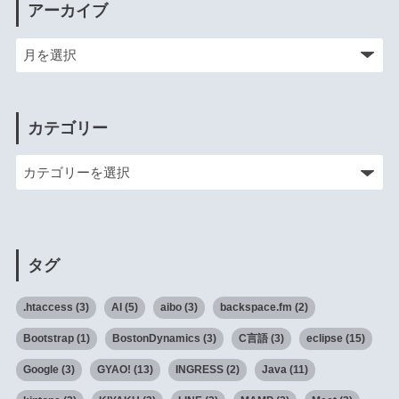
アーカイブ
カテゴリー
タグ
.htaccess
(3)
AI
(5)
aibo
(3)
backspace.fm
(2)
Bootstrap
(1)
BostonDynamics
(3)
C言語
(3)
eclipse
(15)
Google
(3)
GYAO!
(13)
INGRESS
(2)
Java
(11)