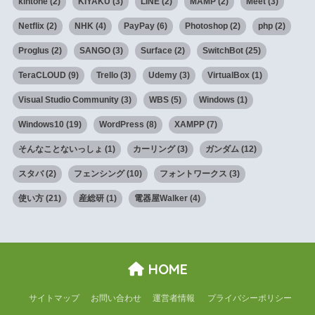
kintone
(2)
KIYAKU
(3)
LINE
(2)
MAMP
(2)
Meet
(3)
Netflix
(2)
NHK
(4)
PayPay
(6)
Photoshop
(2)
php
(2)
Proglus
(2)
SANGO
(3)
Surface
(2)
SwitchBot
(25)
TeraCLOUD
(9)
Trello
(3)
Udemy
(3)
VirtualBox
(1)
Visual Studio Community
(3)
WBS
(5)
Windows
(1)
Windows10
(19)
WordPress
(8)
XAMPP
(7)
そんなことないっしょ
(1)
カーリング
(3)
ガンダム
(12)
スタバ
(2)
フェンシング
(10)
フォントワークス
(3)
使い方
(21)
産総研
(1)
電器屋Walker
(4)
HOME
サイトマップ
お問い合わせ
運営者情報
プライバシーポリシー