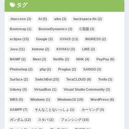
タグ
.htaccess
(3)
AI
(5)
aibo
(3)
backspace.fm
(2)
Bootstrap
(1)
BostonDynamics
(3)
C言語
(3)
eclipse
(15)
Google
(3)
GYAO!
(13)
INGRESS
(2)
Java
(11)
kintone
(2)
KIYAKU
(3)
LINE
(2)
MAMP
(2)
Meet
(3)
Netflix
(2)
NHK
(4)
PayPay
(6)
Photoshop
(2)
php
(2)
Proglus
(2)
SANGO
(3)
Surface
(2)
SwitchBot
(25)
TeraCLOUD
(9)
Trello
(3)
Udemy
(3)
VirtualBox
(1)
Visual Studio Community
(3)
WBS
(5)
Windows
(1)
Windows10
(19)
WordPress
(8)
XAMPP
(7)
そんなことないっしょ
(1)
カーリング
(3)
ガンダム
(12)
スタバ
(2)
フェンシング
(10)