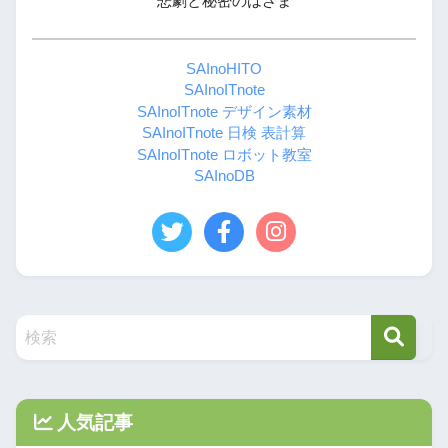
悲劇と秘密のはざま
SAInoHITO
SAInoITnote
SAInoITnote デザイン素材
SAInoITnote 日検 表計算
SAInoITnote ロボット教室
SAInoDB
人気記事