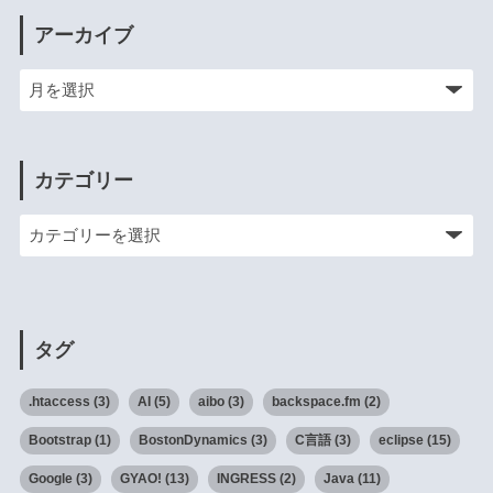
アーカイブ
カテゴリー
タグ
.htaccess
(3)
AI
(5)
aibo
(3)
backspace.fm
(2)
Bootstrap
(1)
BostonDynamics
(3)
C言語
(3)
eclipse
(15)
Google
(3)
GYAO!
(13)
INGRESS
(2)
Java
(11)