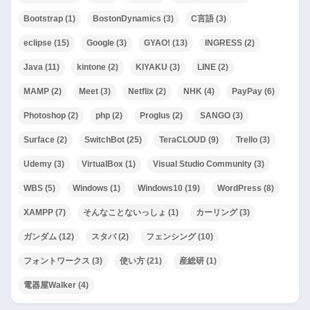
Bootstrap
(1)
BostonDynamics
(3)
C言語
(3)
eclipse
(15)
Google
(3)
GYAO!
(13)
INGRESS
(2)
Java
(11)
kintone
(2)
KIYAKU
(3)
LINE
(2)
MAMP
(2)
Meet
(3)
Netflix
(2)
NHK
(4)
PayPay
(6)
Photoshop
(2)
php
(2)
Proglus
(2)
SANGO
(3)
Surface
(2)
SwitchBot
(25)
TeraCLOUD
(9)
Trello
(3)
Udemy
(3)
VirtualBox
(1)
Visual Studio Community
(3)
WBS
(5)
Windows
(1)
Windows10
(19)
WordPress
(8)
XAMPP
(7)
そんなことないっしょ
(1)
カーリング
(3)
ガンダム
(12)
スタバ
(2)
フェンシング
(10)
フォントワークス
(3)
使い方
(21)
産総研
(1)
電器屋Walker
(4)