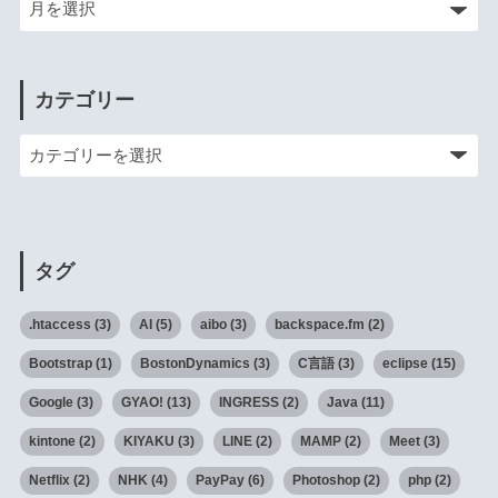
カテゴリー
タグ
.htaccess
(3)
AI
(5)
aibo
(3)
backspace.fm
(2)
Bootstrap
(1)
BostonDynamics
(3)
C言語
(3)
eclipse
(15)
Google
(3)
GYAO!
(13)
INGRESS
(2)
Java
(11)
kintone
(2)
KIYAKU
(3)
LINE
(2)
MAMP
(2)
Meet
(3)
Netflix
(2)
NHK
(4)
PayPay
(6)
Photoshop
(2)
php
(2)