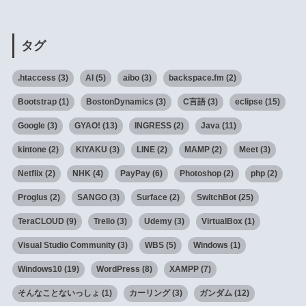
タグ
.htaccess
(3)
AI
(5)
aibo
(3)
backspace.fm
(2)
Bootstrap
(1)
BostonDynamics
(3)
C言語
(3)
eclipse
(15)
Google
(3)
GYAO!
(13)
INGRESS
(2)
Java
(11)
kintone
(2)
KIYAKU
(3)
LINE
(2)
MAMP
(2)
Meet
(3)
Netflix
(2)
NHK
(4)
PayPay
(6)
Photoshop
(2)
php
(2)
Proglus
(2)
SANGO
(3)
Surface
(2)
SwitchBot
(25)
TeraCLOUD
(9)
Trello
(3)
Udemy
(3)
VirtualBox
(1)
Visual Studio Community
(3)
WBS
(5)
Windows
(1)
Windows10
(19)
WordPress
(8)
XAMPP
(7)
そんなことないっしょ
(1)
カーリング
(3)
ガンダム
(12)