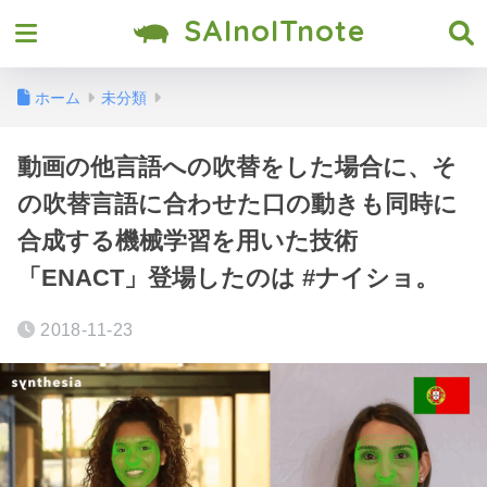
SAInoITnote
ホーム
未分類
動画の他言語への吹替をした場合に、そ
の吹替言語に合わせた口の動きも同時に
合成する機械学習を用いた技術
「ENACT」登場したのは #ナイショ。
2018-11-23