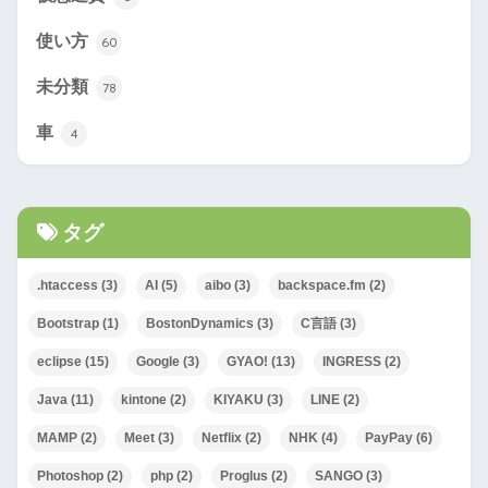
使い方
60
未分類
78
車
4
タグ
.htaccess
(3)
AI
(5)
aibo
(3)
backspace.fm
(2)
Bootstrap
(1)
BostonDynamics
(3)
C言語
(3)
eclipse
(15)
Google
(3)
GYAO!
(13)
INGRESS
(2)
Java
(11)
kintone
(2)
KIYAKU
(3)
LINE
(2)
MAMP
(2)
Meet
(3)
Netflix
(2)
NHK
(4)
PayPay
(6)
Photoshop
(2)
php
(2)
Proglus
(2)
SANGO
(3)