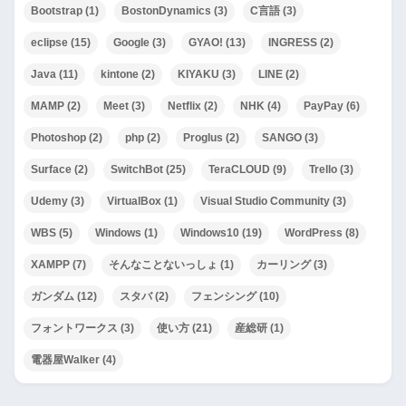
Bootstrap
(1)
BostonDynamics
(3)
C言語
(3)
eclipse
(15)
Google
(3)
GYAO!
(13)
INGRESS
(2)
Java
(11)
kintone
(2)
KIYAKU
(3)
LINE
(2)
MAMP
(2)
Meet
(3)
Netflix
(2)
NHK
(4)
PayPay
(6)
Photoshop
(2)
php
(2)
Proglus
(2)
SANGO
(3)
Surface
(2)
SwitchBot
(25)
TeraCLOUD
(9)
Trello
(3)
Udemy
(3)
VirtualBox
(1)
Visual Studio Community
(3)
WBS
(5)
Windows
(1)
Windows10
(19)
WordPress
(8)
XAMPP
(7)
そんなことないっしょ
(1)
カーリング
(3)
ガンダム
(12)
スタバ
(2)
フェンシング
(10)
フォントワークス
(3)
使い方
(21)
産総研
(1)
電器屋Walker
(4)