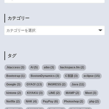
カテゴリー
タグ
.htaccess
(3)
AI
(5)
aibo
(3)
backspace.fm
(2)
Bootstrap
(1)
BostonDynamics
(3)
C言語
(3)
eclipse
(15)
Google
(3)
GYAO!
(13)
INGRESS
(2)
Java
(11)
kintone
(2)
KIYAKU
(3)
LINE
(2)
MAMP
(2)
Meet
(3)
Netflix
(2)
NHK
(4)
PayPay
(6)
Photoshop
(2)
php
(2)