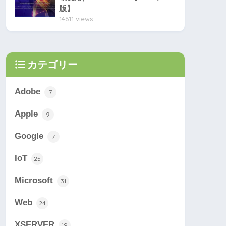
版】
14611 views
カテゴリー
Adobe
7
Apple
9
Google
7
IoT
25
Microsoft
31
Web
24
XSERVER
19