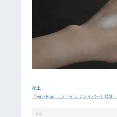
花王
「Fine Fiber（ファインファイバー）技