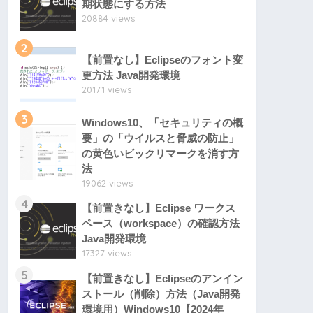
期状態にする方法
20884 views
2
【前置なし】Eclipseのフォント変
更方法 Java開発環境
20171 views
3
Windows10、「セキュリティの概
要」の「ウイルスと脅威の防止」
の黄色いビックリマークを消す方
法
19062 views
4
【前置きなし】Eclipse ワークス
ペース（workspace）の確認方法
Java開発環境
17327 views
5
【前置きなし】Eclipseのアンイン
ストール（削除）方法（Java開発
環境用）Windows10【2024年