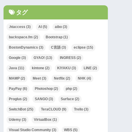
タグ
.htaccess
(3)
AI
(5)
aibo
(3)
backspace.fm
(2)
Bootstrap
(1)
BostonDynamics
(3)
C言語
(3)
eclipse
(15)
Google
(3)
GYAO!
(13)
INGRESS
(2)
Java
(11)
kintone
(2)
KIYAKU
(3)
LINE
(2)
MAMP
(2)
Meet
(3)
Netflix
(2)
NHK
(4)
PayPay
(6)
Photoshop
(2)
php
(2)
Proglus
(2)
SANGO
(3)
Surface
(2)
SwitchBot
(25)
TeraCLOUD
(9)
Trello
(3)
Udemy
(3)
VirtualBox
(1)
Visual Studio Community
(3)
WBS
(5)