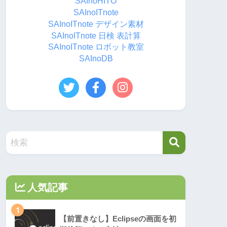
SAInoHITO
SAInoITnote
SAInoITnote デザイン素材
SAInoITnote 日検 表計算
SAInoITnote ロボット教室
SAInoDB
人気記事
1
【前置きなし】Eclipseの画面を初