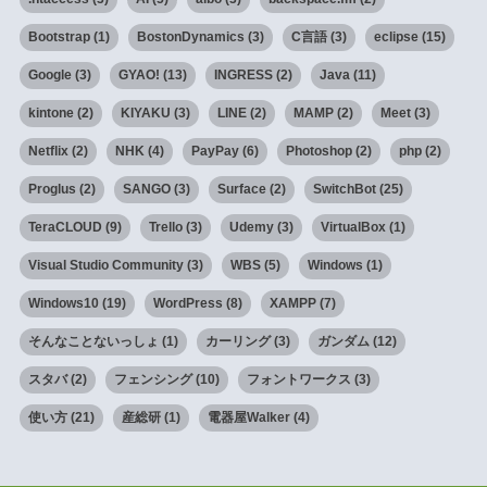
Bootstrap
(1)
BostonDynamics
(3)
C言語
(3)
eclipse
(15)
Google
(3)
GYAO!
(13)
INGRESS
(2)
Java
(11)
kintone
(2)
KIYAKU
(3)
LINE
(2)
MAMP
(2)
Meet
(3)
Netflix
(2)
NHK
(4)
PayPay
(6)
Photoshop
(2)
php
(2)
Proglus
(2)
SANGO
(3)
Surface
(2)
SwitchBot
(25)
TeraCLOUD
(9)
Trello
(3)
Udemy
(3)
VirtualBox
(1)
Visual Studio Community
(3)
WBS
(5)
Windows
(1)
Windows10
(19)
WordPress
(8)
XAMPP
(7)
そんなことないっしょ
(1)
カーリング
(3)
ガンダム
(12)
スタバ
(2)
フェンシング
(10)
フォントワークス
(3)
使い方
(21)
産総研
(1)
電器屋Walker
(4)