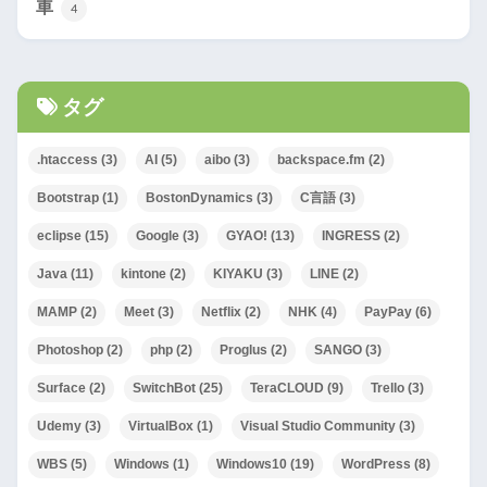
車
4
タグ
.htaccess
(3)
AI
(5)
aibo
(3)
backspace.fm
(2)
Bootstrap
(1)
BostonDynamics
(3)
C言語
(3)
eclipse
(15)
Google
(3)
GYAO!
(13)
INGRESS
(2)
Java
(11)
kintone
(2)
KIYAKU
(3)
LINE
(2)
MAMP
(2)
Meet
(3)
Netflix
(2)
NHK
(4)
PayPay
(6)
Photoshop
(2)
php
(2)
Proglus
(2)
SANGO
(3)
Surface
(2)
SwitchBot
(25)
TeraCLOUD
(9)
Trello
(3)
Udemy
(3)
VirtualBox
(1)
Visual Studio Community
(3)
WBS
(5)
Windows
(1)
Windows10
(19)
WordPress
(8)