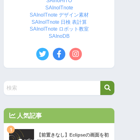
SAInoHITO
SAInoITnote
SAInoITnote デザイン素材
SAInoITnote 日検 表計算
SAInoITnote ロボット教室
SAInoDB
人気記事
1
【前置きなし】Eclipseの画面を初