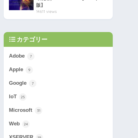
版】
14611 views
カテゴリー
Adobe
7
Apple
9
Google
7
IoT
25
Microsoft
31
Web
24
XSERVER
19