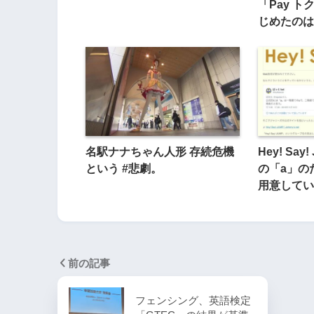
「Pay 
じめたのは
名駅ナナちゃん人形 存続危機
Hey! Sa
という #悲劇。
の「a」の
用意してい
前の記事
フェンシング、英語検定