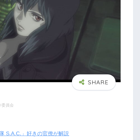
製作委員会
S.A.C.」好きの官僚が解説