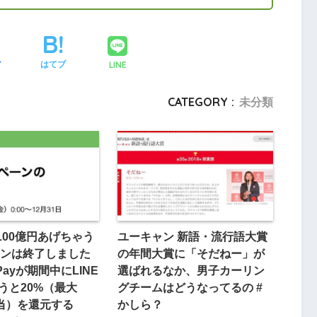
LINE
ア
はてブ
CATEGORY :
未分類
の100億円あげちゃう
ユーキャン 新語・流行語大賞
ンは終了しました
の年間大賞に「そだねー」が
 Payが期間中にLINE
選ばれるなか、男子カーリン
払うと20%（最大
グチームはどうなってるの #
相当）を還元する
かしら？