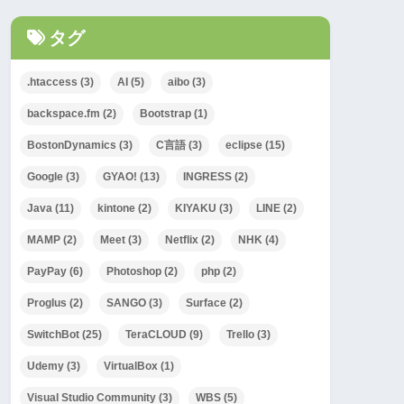
タグ
.htaccess
(3)
AI
(5)
aibo
(3)
backspace.fm
(2)
Bootstrap
(1)
BostonDynamics
(3)
C言語
(3)
eclipse
(15)
Google
(3)
GYAO!
(13)
INGRESS
(2)
Java
(11)
kintone
(2)
KIYAKU
(3)
LINE
(2)
MAMP
(2)
Meet
(3)
Netflix
(2)
NHK
(4)
PayPay
(6)
Photoshop
(2)
php
(2)
Proglus
(2)
SANGO
(3)
Surface
(2)
SwitchBot
(25)
TeraCLOUD
(9)
Trello
(3)
Udemy
(3)
VirtualBox
(1)
Visual Studio Community
(3)
WBS
(5)