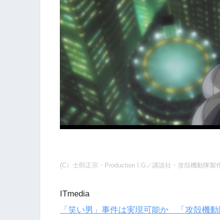
(C）士郎正宗・Production I.G／講談社・攻殻機動隊
ITmedia
「笑い男」事件は実現可能か 「攻殻機動隊 