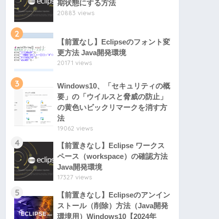
期状態にする方法
20883 views
2
【前置なし】Eclipseのフォント変
更方法 Java開発環境
20171 views
3
Windows10、「セキュリティの概
要」の「ウイルスと脅威の防止」
の黄色いビックリマークを消す方
法
19062 views
4
【前置きなし】Eclipse ワークス
ペース（workspace）の確認方法
Java開発環境
17327 views
5
【前置きなし】Eclipseのアンイン
ストール（削除）方法（Java開発
環境用）Windows10【2024年