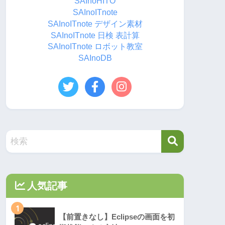
SAInoHITO
SAInoITnote
SAInoITnote デザイン素材
SAInoITnote 日検 表計算
SAInoITnote ロボット教室
SAInoDB
人気記事
1
【前置きなし】Eclipseの画面を初