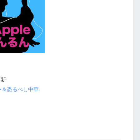
更新
〜＆恐るべし中華