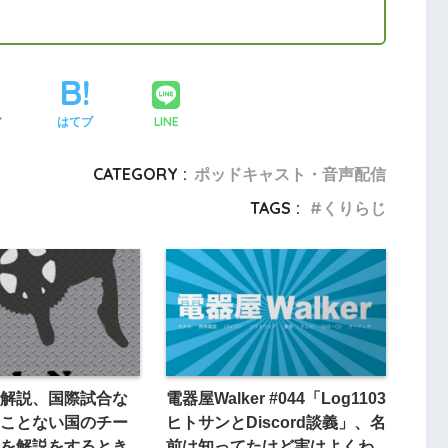
LINE
ア
はてブ
CATEGORY :
ポッドキャスト・音声配信
TAGS :
くりらじ
解説、国際試合な
電器屋Walker #044「Log1103
ことない国のチー
ヒトサンとDiscord談義」、名
を解説をするとき
前は知ってたけど実はよくわ