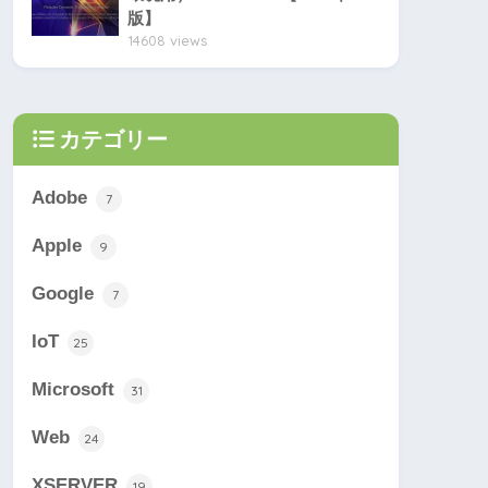
版】
14608 views
カテゴリー
Adobe
7
Apple
9
Google
7
IoT
25
Microsoft
31
Web
24
XSERVER
19