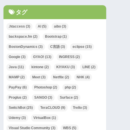
タグ
.htaccess
(3)
AI
(5)
aibo
(3)
backspace.fm
(2)
Bootstrap
(1)
BostonDynamics
(3)
C言語
(3)
eclipse
(15)
Google
(3)
GYAO!
(13)
INGRESS
(2)
Java
(11)
kintone
(2)
KIYAKU
(3)
LINE
(2)
MAMP
(2)
Meet
(3)
Netflix
(2)
NHK
(4)
PayPay
(6)
Photoshop
(2)
php
(2)
Proglus
(2)
SANGO
(3)
Surface
(2)
SwitchBot
(25)
TeraCLOUD
(9)
Trello
(3)
Udemy
(3)
VirtualBox
(1)
Visual Studio Community
(3)
WBS
(5)