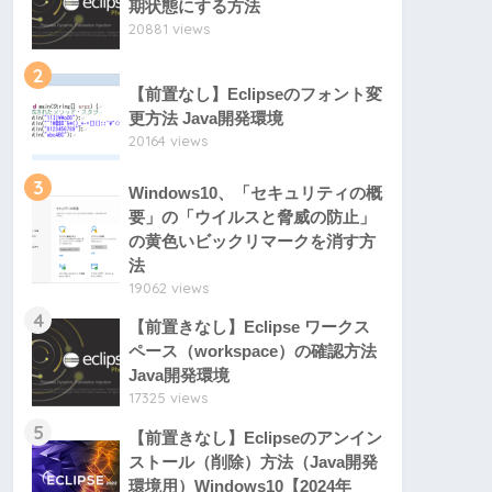
期状態にする方法
20881 views
2
【前置なし】Eclipseのフォント変
更方法 Java開発環境
20164 views
3
Windows10、「セキュリティの概
要」の「ウイルスと脅威の防止」
の黄色いビックリマークを消す方
法
19062 views
4
【前置きなし】Eclipse ワークス
ペース（workspace）の確認方法
Java開発環境
17325 views
5
【前置きなし】Eclipseのアンイン
ストール（削除）方法（Java開発
環境用）Windows10【2024年