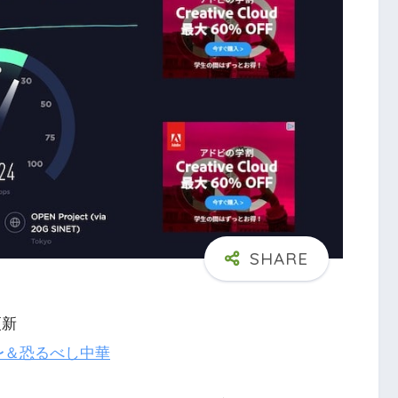
更新
〜＆恐るべし中華